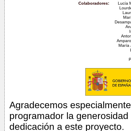
Colaboradores:
Lucía 
Lourd
Laur
Marí
Desampa
An
Anton
Amparo
María 
P
Agradecemos especialmente a
programador la generosidad 
dedicación a este proyecto.